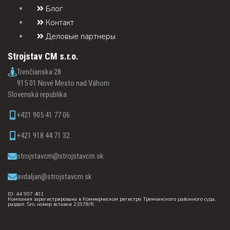
Блог
Контакт
Деловые партнеры
Strojstav CM s.r.o.
Trenčianska 28
915 01 Nové Mesto nad Váhom
Slovenská republika
+421 905 41 77 06
+421 918 44 71 32
strojstavcm@strojstavcm.sk
avdaljan@strojstavcm.sk
ID: 44 907 401
Компания зарегистрирована в Коммерческом регистре Тренчинского районного суда,
раздел: Sro, номер вставки 21978/R.