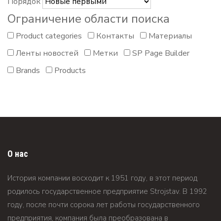
Порядок
Ограничение области поиска
Product categories
Контакты
Материалы
Ленты новостей
Метки
SP Page Builder
Brands
Products
О нас
История компании восходит к 1951 году, в этот период
родилось государственное предприятие Strojstav. В 1992
году, после почти сорока лет работы государственного
предприятия, компания была преобразована в