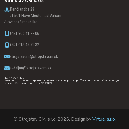
Strojstav CM s.r.o.
Trenčianska 28
915 01 Nové Mesto nad Váhom
Slovenská republika
+421 905 41 77 06
+421 918 44 71 32
strojstavcm@strojstavcm.sk
avdaljan@strojstavcm.sk
ID: 44 907 401
Компания зарегистрирована в Коммерческом регистре Тренчинского районного суда,
раздел: Sro, номер вставки 21978/R.
© Strojstav CM, s.r.o. 2026. Design by
Virtue, s.r.o.