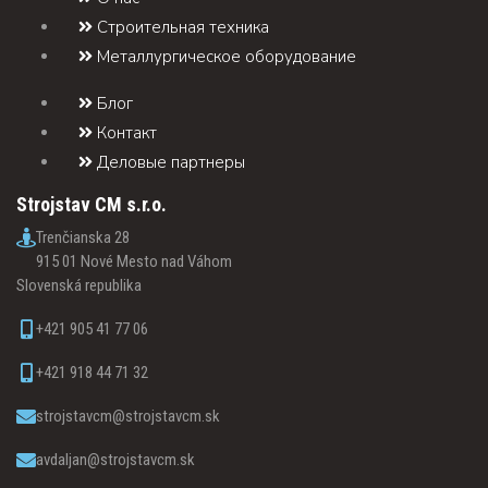
Строительная техника
Металлургическое оборудование
Блог
Контакт
Деловые партнеры
Strojstav CM s.r.o.
Trenčianska 28
915 01 Nové Mesto nad Váhom
Slovenská republika
+421 905 41 77 06
+421 918 44 71 32
strojstavcm@strojstavcm.sk
avdaljan@strojstavcm.sk