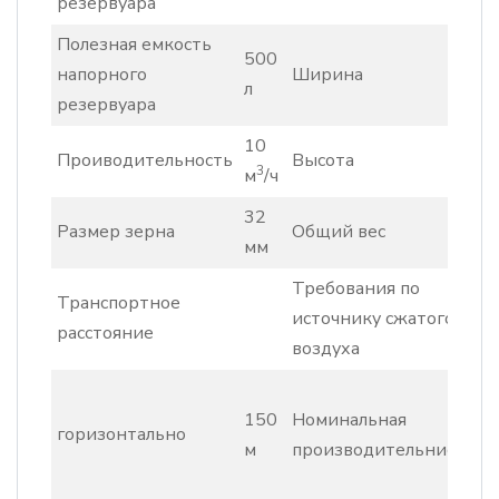
резервуара
Полезная емкость
500
1
напорного
Ширина
л
м
резервуара
10
1
Проиводительность
Высота
3
м
/ч
м
32
1
Размер зерна
Общий вес
мм
к
Требования по
Транспортное
источнику сжатого
расстояние
воздуха
6
150
Номинальная
1
горизонтально
м
производительнисть
м
м