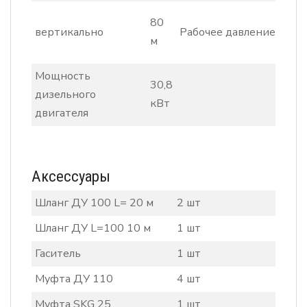
6
80
вертикально
Рабочее давление
1
м
б
Мощность
30,8
дизельного
кВт
двигателя
Аксессуары
Шланг ДУ 100 L= 20 м
2 шт
Шланг ДУ L=100 10 м
1 шт
Гаситель
1 шт
Муфта ДУ 110
4 шт
Муфта SKG 25
1 шт