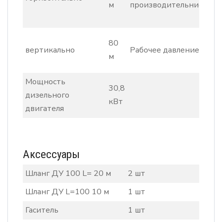
м
производительнисть
м
м
6
80
вертикально
Рабочее давление
1
м
б
Мощность
30,8
дизельного
кВт
двигателя
Аксессуары
Шланг ДУ 100 L= 20 м
2 шт
Шланг ДУ L=100 10 м
1 шт
Гаситель
1 шт