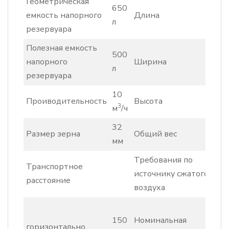
Геометрическая
650
3
емкость напорного
Длина
л
м
резервуара
Полезная емкость
500
1
напорного
Ширина
л
м
резервуара
10
1
Проиводительность
Высота
3
м
/ч
м
32
1
Размер зерна
Общий вес
мм
к
Требования по
Транспортное
источнику сжатого
расстояние
воздуха
6
150
Номинальная
1
горизонтально